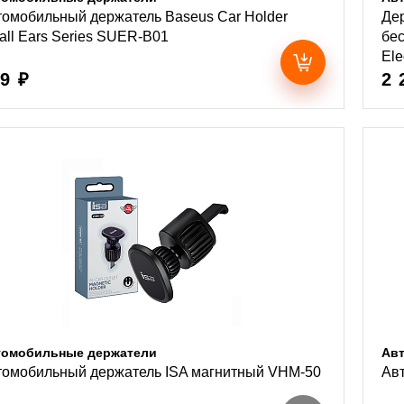
томобильный держатель Baseus Car Holder
Де
ll Ears Series SUER-B01
бес
Ele
9 ₽
2 
томобильные держатели
Ав
томобильный держатель ISA магнитный VHM-50
Ав