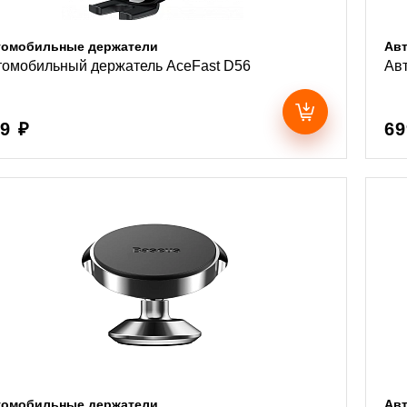
томобильные держатели
Ав
томобильный держатель AceFast D56
Ав
9 ₽
69
томобильные держатели
Ав