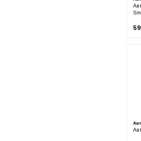
Ав
Sma
59
Ав
Ав