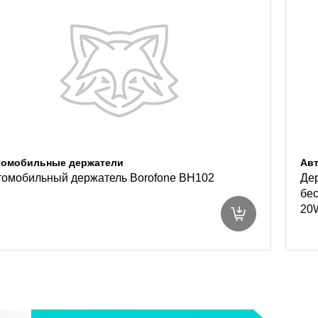
томобильные держатели
Ав
томобильный держатель Borofone BH102
Де
беc
20