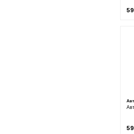
59
Ав
Ав
59