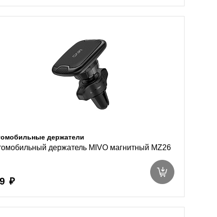
томобильные держатели
томобильный держатель MIVO магнитный MZ26
9 ₽