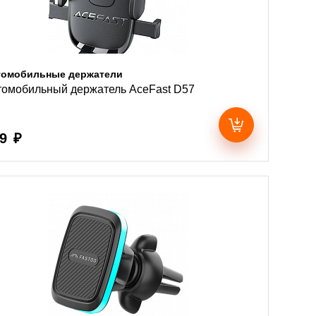
томобильные держатели
томобильный держатель AceFast D57
9 ₽