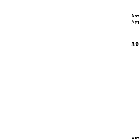
Ав
Ав
89
Ав