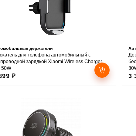
томобильные держатели
Ав
ржатель для телефона автомобильный с
Де
проводной зарядкой Xiaomi Wireless Charger
беc
o 50W
30
899 ₽
3 