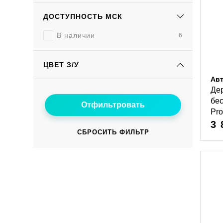
ДОСТУПНОСТЬ МСК
В наличии
6
ЦВЕТ З/У
Ав
Де
беc
Pr
3 