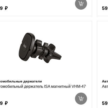
9 ₽
59
томобильные держатели
Ав
томобильный держатель ISA магнитный VHM-47
Ав
9 ₽
59