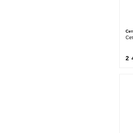
Сет
Се
2 