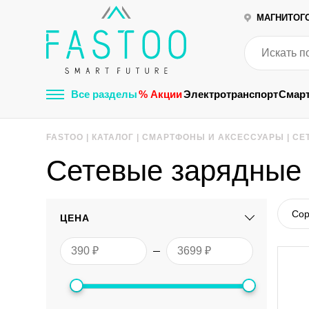
МАГНИТОГ
Все разделы
% Акции
Электротранспорт
Смар
FASTOO
|
КАТАЛОГ
|
СМАРТФОНЫ И АКСЕССУАРЫ
|
СЕ
Сетевые зарядные 
Сор
ЦЕНА