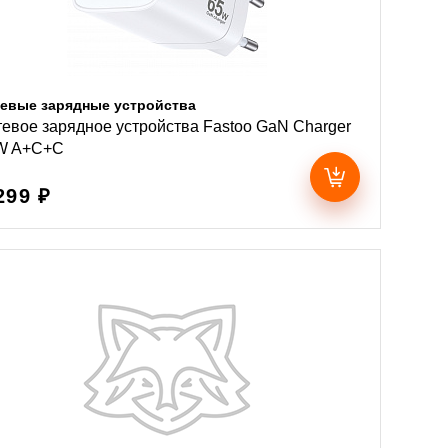
евые зарядные устройства
евое зарядное устройства Fastoo GaN Charger
W A+C+C
299 ₽