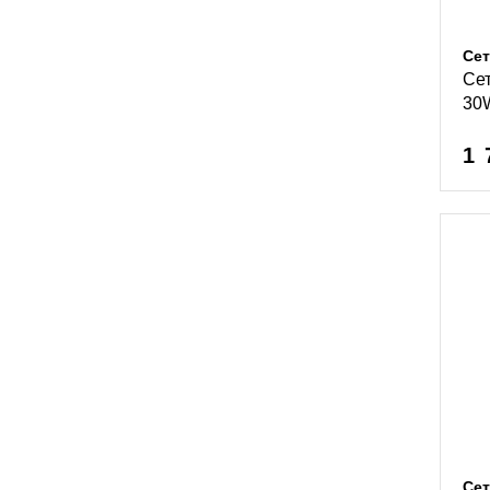
Сет
Сет
30
1 
Сет