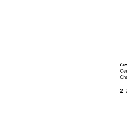
Сет
Сет
Cha
2 