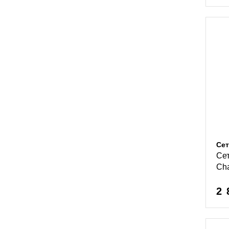
Сет
Се
Ch
2 