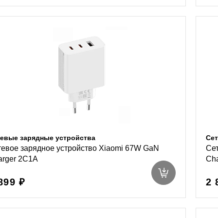
евые зарядные устройства
Сет
тевое зарядное устройство Xiaomi 67W GaN
Сет
arger 2C1A
Cha
899 ₽
2 