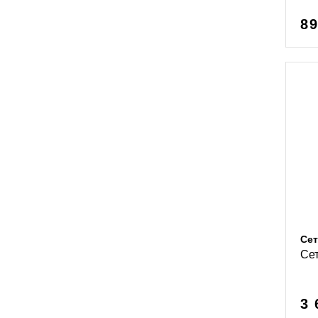
89
Сет
Се
3 