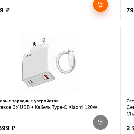
9 ₽
79
евые зарядные устройства
Сет
тевое ЗУ USB + Кабель Type-C Xiaomi 120W
Сет
Cha
699 ₽
2 