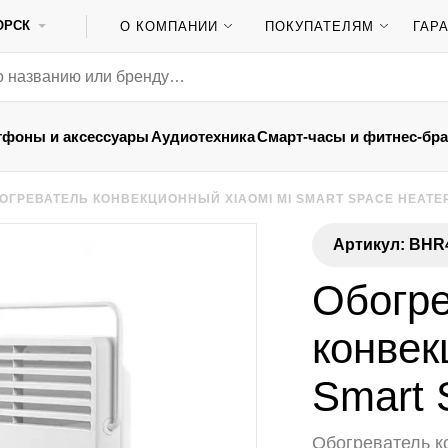
ОРСК
О КОМПАНИИ
ПОКУПАТЕЛЯМ
ГАР
тфоны и аксессуары
Аудиотехника
Смарт-часы и фитнес-бр
ОГРЕВАТЕЛЬ КОНВЕКЦИОННЫЙ XIAOMI MI SMART SPACE HEATE
Артикул: BHR
Обогр
конвек
Smart 
Обогреватель к