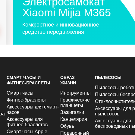
Электросамокат
Xiaomi Mijia M365
Комфортное и инновационное
средство передвижения
СМАРТ-ЧАСЫ И
ОБРАЗ
ПЫЛЕСОСЫ
ФИТНЕС-БРАСЛЕТЫ
ЖИЗНИ
Пылесосы-робот
Смарт часы
Инструменты
Пылесосы беспр
Фитнес-браслеты
Графические
Стеклоочистител
планшеты
Аксессуары для смарт-
Аксессуары для р
часов
Зажигалки
ва
пылесосов
Аксессуары для
Канцелярия
Аксессуары для
фитнес-браслетов
Обувь
беспроводных пы
Смарт часы Apple
Подарочный