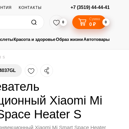
+7 (3519) 44-44-41
АНТИЯ
КОНТАКТЫ
Сумма
0
0
0 ₽
аслеты
Красота и здоровье
Образ жизни
Автотовары
R S
4037GL
еватель
ционный Xiaomi Mi
Space Heater S
онвекционный Xiaomi Mi Smart Space Heater