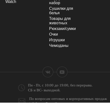
Watch
набор
Сушилки для
белья
Товары для
животных
Рюкзаки/сумки
Очки
Игрушки
Чемоданы
Пн - Пт, с 10:00 до 19:00,
без перерыва.
СБ и ВС- выходной.
По вопросам оптовых и
корпоративных продаж
infofastoo@gmail.com