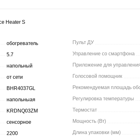
ce Heater S
Пульт ДУ
обогреватель
Управление со смартфона
5.7
Приложение для управлени
напольный
Голосовой помощник
от сети
Рекомендуемая площадь об
BHR4037GL
Регулировка температуры
напольныая
Термостат
KRDNQ03ZM
Мощность (Вт)
сенсорное
Длина упаковки (мм)
2200