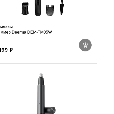
иммеры
иммер Deerma DEM-TM05W
499 ₽