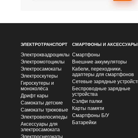
ЭЛЕКТРОТРАНСПОРТ
СМАРТФОНЫ И АКСЕССУАРЫ
Электроквадроциклы
Смартфоны
Электромотоциклы
Внешние аккумуляторы
Электросамокаты
Кабели, переходники,
адаптеры для смартфонов
Электроскутеры
Сетевые зарядные устройст
Гироскутеры и
моноколёса
Беспроводные зарядные
устройства
Дрифт кары
Сэлфи палки
Самокаты детские
Карты памяти
Самокаты трюковые
Смартфоны Б/У
Электровелосипеды
Батарейки
Аксессуары для
электросамоката
Электроснегокаты