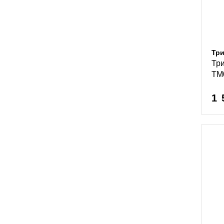
Тр
Три
TM
1 