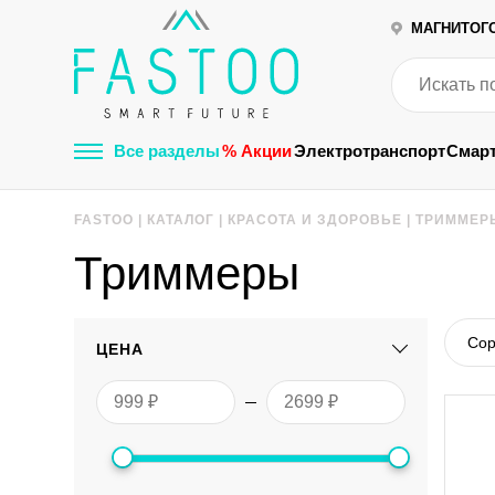
МАГНИТОГ
Все разделы
% Акции
Электротранспорт
Смар
FASTOO
|
КАТАЛОГ
|
КРАСОТА И ЗДОРОВЬЕ
|
ТРИММЕР
Триммеры
Сор
ЦЕНА