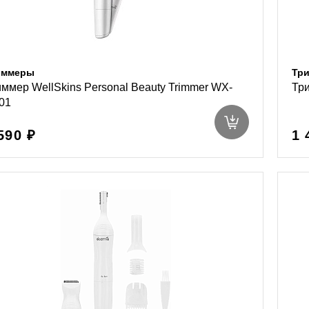
иммеры
Тр
ммер WellSkins Personal Beauty Trimmer WX-
Тр
01
590 ₽
1 