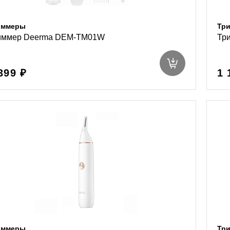
иммеры
Тр
иммер Deerma DEM-TM01W
Три
399 ₽
1 
иммеры
Тр