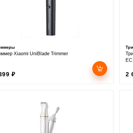
иммеры
Тр
ммер Xiaomi UniBlade Trimmer
Три
EC
399 ₽
2 