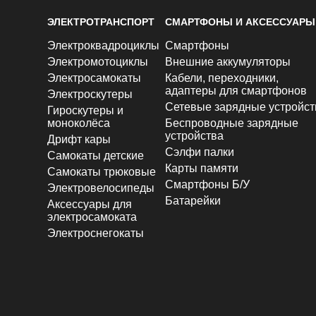
ЭЛЕКТРОТРАНСПОРТ
СМАРТФОНЫ И АКСЕССУАРЫ
Электроквадроциклы
Смартфоны
Электромотоциклы
Внешние аккумуляторы
Электросамокаты
Кабели, переходники,
адаптеры для смартфонов
Электроскутеры
Сетевые зарядные устройст
Гироскутеры и
моноколёса
Беспроводные зарядные
устройства
Дрифт кары
Сэлфи палки
Самокаты детские
Карты памяти
Самокаты трюковые
Смартфоны Б/У
Электровелосипеды
Батарейки
Аксессуары для
электросамоката
Электроснегокаты