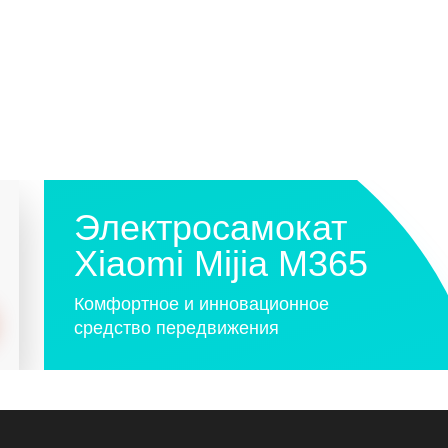
Электросамокат
Xiaomi Mijia M365
Комфортное и инновационное
средство передвижения