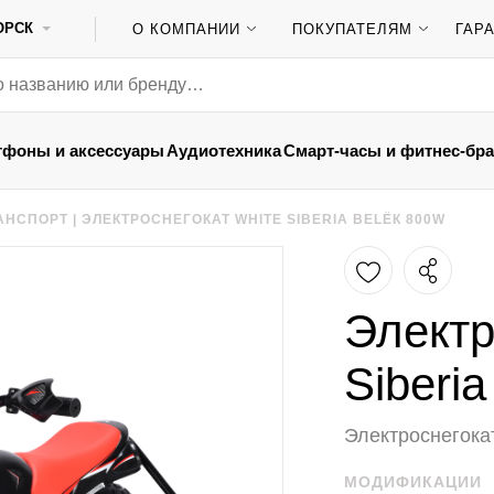
ОРСК
О КОМПАНИИ
ПОКУПАТЕЛЯМ
ГАР
тфоны и аксессуары
Аудиотехника
Смарт-часы и фитнес-бр
АНСПОРТ
|
ЭЛЕКТРОСНЕГОКАТ WHITE SIBERIA BELЁК 800W
Электр
Siberi
Электроснегока
МОДИФИКАЦИИ