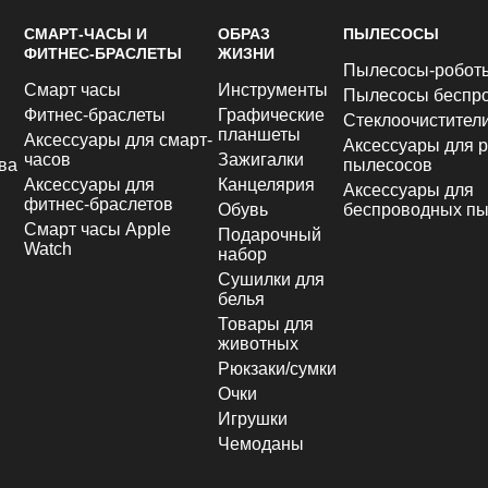
СМАРТ-ЧАСЫ И
ОБРАЗ
ПЫЛЕСОСЫ
ФИТНЕС-БРАСЛЕТЫ
ЖИЗНИ
Пылесосы-робот
Смарт часы
Инструменты
Пылесосы беспр
Фитнес-браслеты
Графические
Стеклоочистител
планшеты
Аксессуары для смарт-
Аксессуары для р
часов
Зажигалки
ва
пылесосов
Аксессуары для
Канцелярия
Аксессуары для
фитнес-браслетов
Обувь
беспроводных пы
Смарт часы Apple
Подарочный
Watch
набор
Сушилки для
белья
Товары для
животных
Рюкзаки/сумки
Очки
Игрушки
Чемоданы