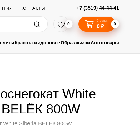
+7 (3519) 44-44-41
АНТИЯ
КОНТАКТЫ
Сумма
0
0
0 ₽
аслеты
Красота и здоровье
Образ жизни
Автотовары
оснегокат White
a BELЁК 800W
т White Siberia BELЁК 800W