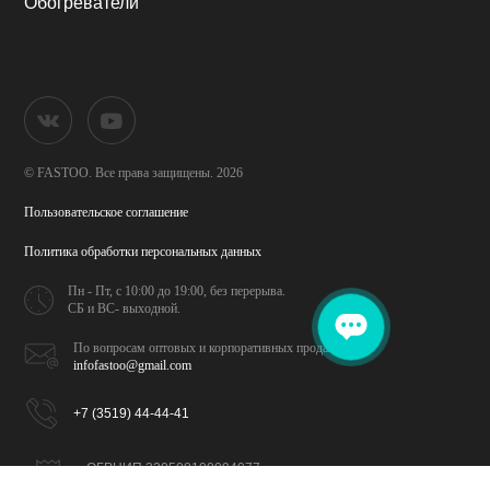
Обогреватели
© FASTOO.
Все права защищены. 2026
Пользовательское соглашение
Политика обработки
персональных данных
Пн - Пт, с 10:00 до 19:00,
без перерыва.
СБ и ВС- выходной.
По вопросам оптовых и
корпоративных продаж
infofastoo@gmail.com
+7 (3519) 44-44-41
ОГРНИП 320508100094077
ИНН 026702065309