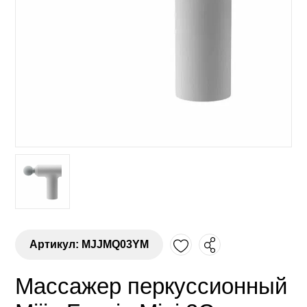
Артикул: MJJMQ03YM
Массажер перкуссионный