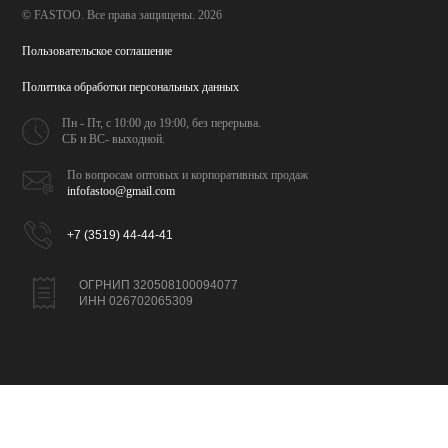
© FASTOO.
Все права защищены. 2026
Пользовательское соглашение
Политика обработки
персональных данных
Пн - Пт, с 10:00 до 19:00,
без перерыва.
СБ и ВС- выходной.
По вопросам оптовых и
корпоративных продаж
infofastoo@gmail.com
+7 (3519) 44-44-41
ОГРНИП 320508100094077
ИНН 026702065309