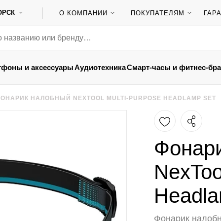
ОРСК
О КОМПАНИИ
ПОКУПАТЕЛЯМ
ГАР
тфоны и аксессуары
Аудиотехника
Смарт-часы и фитнес-бр
ОНАРИК НАЛОБНЫЙ NEXTOOL MULTI-PURPOSE HEADLAMP SET
Фонар
NexToo
Headla
Фонарик налобн