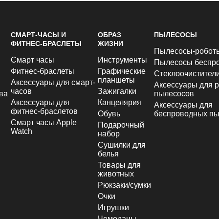
СМАРТ-ЧАСЫ И
ОБРАЗ
ПЫЛЕСОСЫ
ФИТНЕС-БРАСЛЕТЫ
ЖИЗНИ
Пылесосы-робот
Смарт часы
Инструменты
Пылесосы беспр
Фитнес-браслеты
Графические
Стеклоочистител
планшеты
Аксессуары для смарт-
Аксессуары для р
часов
Зажигалки
ва
пылесосов
Аксессуары для
Канцелярия
Аксессуары для
фитнес-браслетов
Обувь
беспроводных пы
Смарт часы Apple
Подарочный
Watch
набор
Сушилки для
белья
Товары для
животных
Рюкзаки/сумки
Очки
Игрушки
Чемоданы