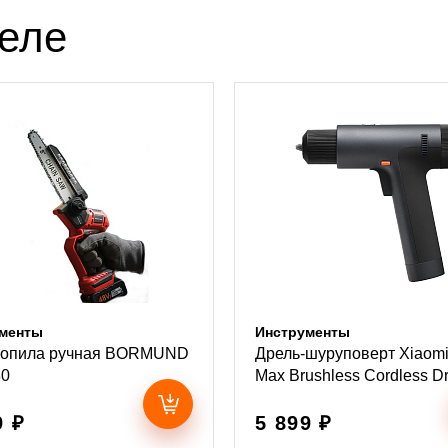
деле
менты
Инструменты
ропила ручная BORMUND
Дрель-шуруповерт Xiaom
80
Max Brushless Cordless Dri
9 ₽
5 899 ₽