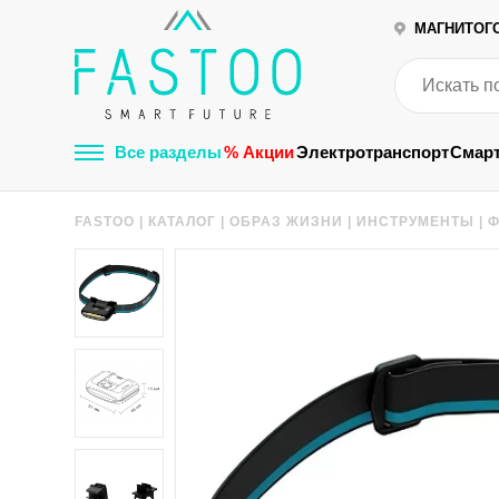
МАГНИТОГ
Все разделы
% Акции
Электротранспорт
Смар
FASTOO
|
КАТАЛОГ
|
ОБРАЗ ЖИЗНИ
|
ИНСТРУМЕНТЫ
|
Ф