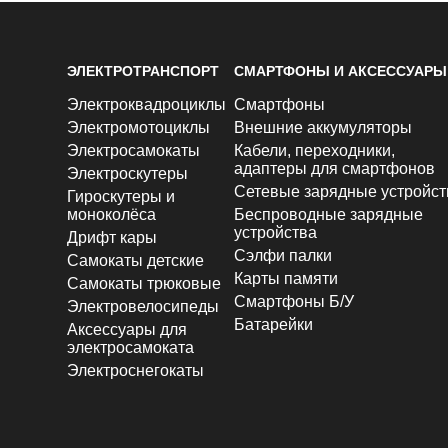
ЭЛЕКТРОТРАНСПОРТ
СМАРТФОНЫ И АКСЕССУАРЫ
Электроквадроциклы
Смартфоны
Электромотоциклы
Внешние аккумуляторы
Электросамокаты
Кабели, переходники,
адаптеры для смартфонов
Электроскутеры
Сетевые зарядные устройст
Гироскутеры и
моноколёса
Беспроводные зарядные
устройства
Дрифт кары
Сэлфи палки
Самокаты детские
Карты памяти
Самокаты трюковые
Смартфоны Б/У
Электровелосипеды
Батарейки
Аксессуары для
электросамоката
Электроснегокаты