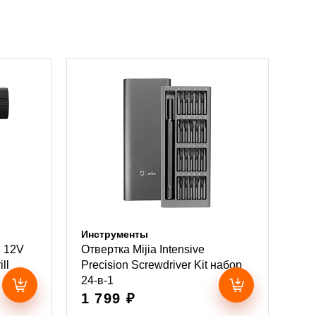
Инструменты
i 12V
Отвертка Mijia Intensive
ll
Precision Screwdriver Kit набор
24-в-1
1 799 ₽