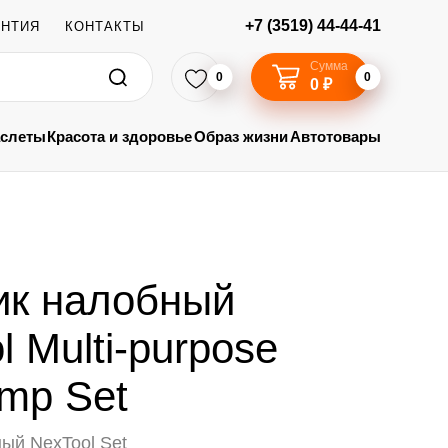
+7 (3519) 44-44-41
АНТИЯ
КОНТАКТЫ
Сумма
0
0
0 ₽
аслеты
Красота и здоровье
Образ жизни
Автотовары
ик налобный
l Multi-purpose
mp Set
ый NexTool Set