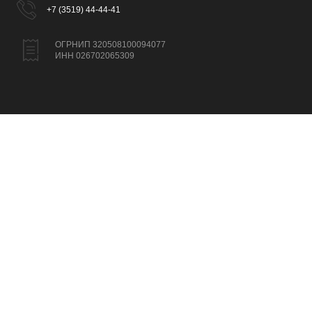
+7 (3519) 44-44-41
ОГРНИП 320508100094077
ИНН 026702065309