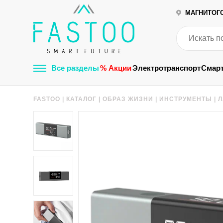
МАГНИТОГ
Все разделы
% Акции
Электротранспорт
Смар
FASTOO
|
КАТАЛОГ
|
ОБРАЗ ЖИЗНИ
|
ИНСТРУМЕНТЫ
|
Л