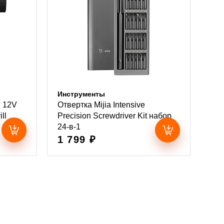
Инструменты
i 12V
Отвертка Mijia Intensive
ll
Precision Screwdriver Kit набор
24-в-1
1 799 ₽