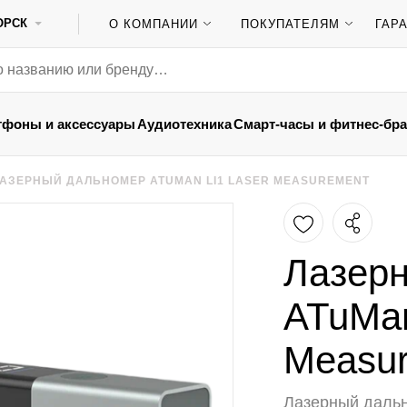
ОРСК
О КОМПАНИИ
ПОКУПАТЕЛЯМ
ГАР
тфоны и аксессуары
Аудиотехника
Смарт-часы и фитнес-бр
АЗЕРНЫЙ ДАЛЬНОМЕР ATUMAN LI1 LASER MEASUREMENT
Лазер
ATuMan
Measu
Лазерный дальн