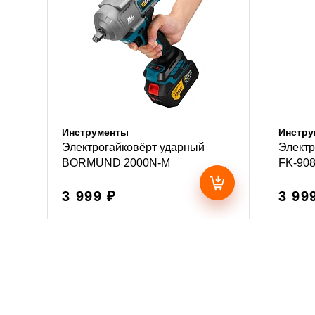
Инструменты
Инстру
Электрогайковёрт ударный
Элект
BORMUND 2000N-M
FK-90
3 999 ₽
3 99