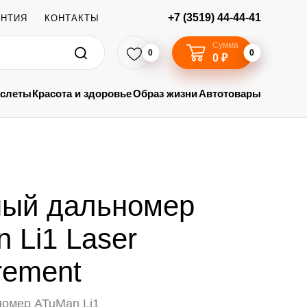
+7 (3519) 44-44-41
АНТИЯ
КОНТАКТЫ
Сумма
0
0
0 ₽
аслеты
Красота и здоровье
Образ жизни
Автотовары
ный дальномер
 Li1 Laser
rement
омер ATuMan Li1