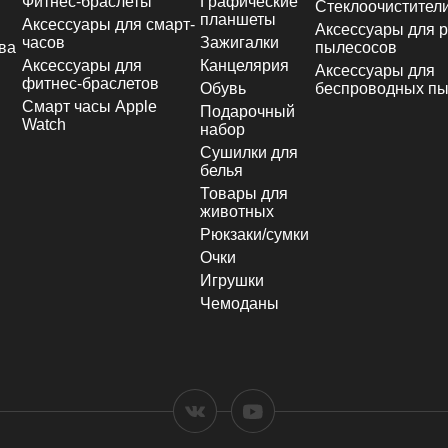
Фитнес-браслеты
Графические
Стеклоочистител
планшеты
Аксессуары для смарт-
Аксессуары для р
часов
Зажигалки
ва
пылесосов
Аксессуары для
Канцелярия
Аксессуары для
фитнес-браслетов
Обувь
беспроводных пы
Смарт часы Apple
Подарочный
Watch
набор
Сушилки для
белья
Товары для
животных
Рюкзаки/сумки
Очки
Игрушки
Чемоданы