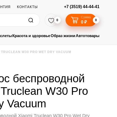
+7 (3519) 44-44-41
АНТИЯ
КОНТАКТЫ
Сумма
0
0
0 ₽
аслеты
Красота и здоровье
Образ жизни
Автотовары
 TRUCLEAN W30 PRO WET DRY VACUUM
ос беспроводной
 Truclean W30 Pro
y Vacuum
водной Xiaomi Truclean W30 Pro Wet Dry