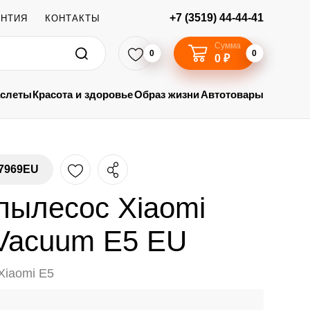
+7 (3519) 44-44-41
АНТИЯ
КОНТАКТЫ
Сумма
0
0
0 ₽
аслеты
Красота и здоровье
Образ жизни
Автотовары
7969EU
пылесос Xiaomi
Vacuum E5 EU
Xiaomi E5