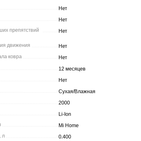
Нет
Нет
ших препятствий
Нет
ния движения
Нет
ала ковра
Нет
12 месяцев
Нет
Сухая/Влажная
2000
Li-Ion
я
Mi Home
 л
0.400