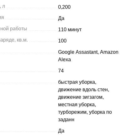
 л
0,200
ия
Да
мной работы
110 минут
аряде, кв.м.
100
Google Assastant, Amazon
Alexa
74
быстрая уборка,
движение вдоль стен,
движение зигзагом,
местная уборка,
турборежим, уборка по
заданн
Да