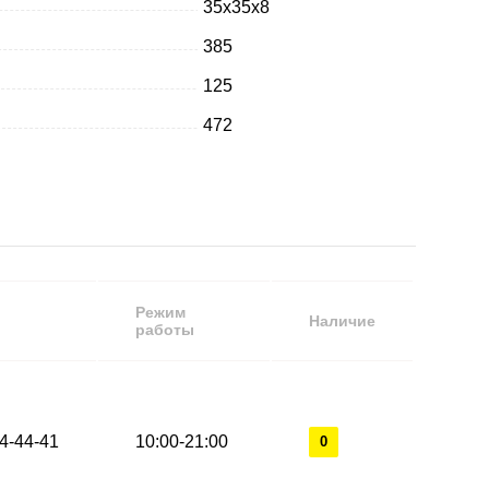
35х35х8
385
125
472
Режим
Наличие
работы
44-44-41
10:00-21:00
0