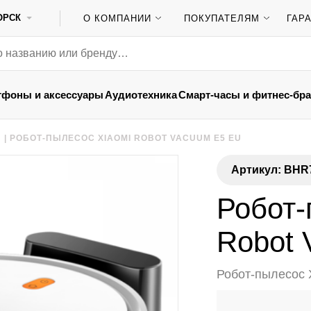
ОРСК
О КОМПАНИИ
ПОКУПАТЕЛЯМ
ГАР
тфоны и аксессуары
Аудиотехника
Смарт-часы и фитнес-бр
Ы
|
РОБОТ-ПЫЛЕСОС XIAOMI ROBOT VACUUM E5 EU
Артикул: BHR
Робот-
Robot 
Робот-пылесос 