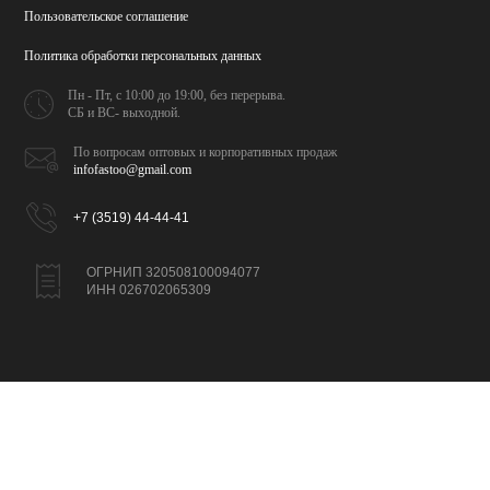
Пользовательское соглашение
Политика обработки
персональных данных
Пн - Пт, с 10:00 до 19:00,
без перерыва.
СБ и ВС- выходной.
По вопросам оптовых и
корпоративных продаж
infofastoo@gmail.com
+7 (3519) 44-44-41
ОГРНИП 320508100094077
ИНН 026702065309