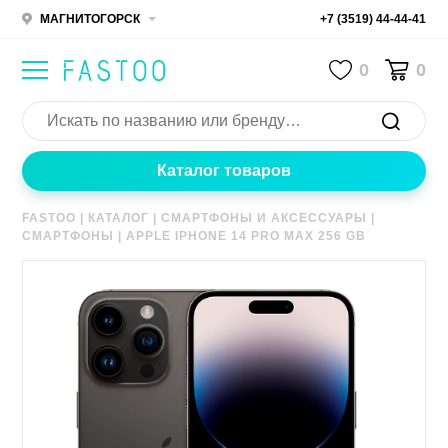
МАГНИТОГОРСК
+7 (3519) 44-44-41
0
0
Каталог товаров
FASTOO
|
КАТАЛОГ
|
СМАРТФОНЫ И АКСЕССУАРЫ
|
СМАРТФОНЫ
|
APPLE IPHONE 14 PRO MAX 256 GB