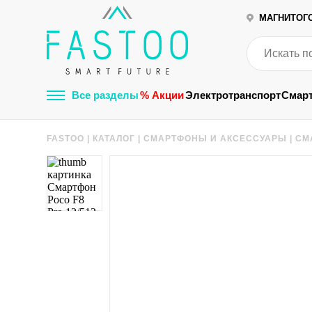
МАГНИТОГ
Все разделы
% Акции
Электротранспорт
Смар
FASTOO
|
КАТАЛОГ
|
СМАРТФОНЫ И АКСЕССУАРЫ
|
СМ