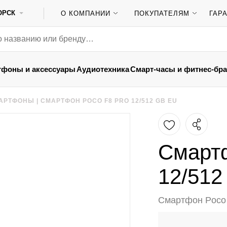
ОРСК
О КОМПАНИИ
ПОКУПАТЕЛЯМ
ГАР
тфоны и аксессуары
Аудиотехника
Смарт-часы и фитнес-бр
АРТФОНЫ
|
СМАРТФОН POCO F8 PRO 12/512 GB EU
Смартф
12/512
Смартфон Poco 