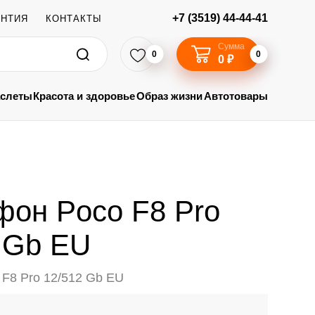
+7 (3519) 44-44-41
АНТИЯ
КОНТАКТЫ
Сумма
0
0
0 ₽
аслеты
Красота и здоровье
Образ жизни
Автотовары
он Poco F8 Pro
 Gb EU
F8 Pro 12/512 Gb EU