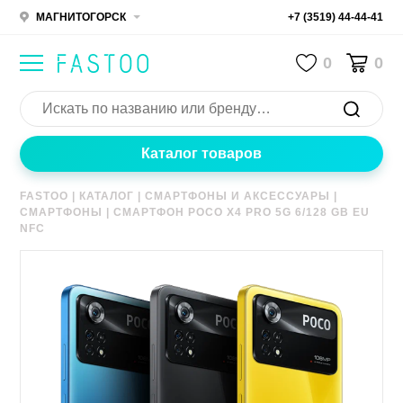
МАГНИТОГОРСК
+7 (3519) 44-44-41
0
0
Каталог товаров
FASTOO
|
КАТАЛОГ
|
СМАРТФОНЫ И АКСЕССУАРЫ
|
СМАРТФОНЫ
|
СМАРТФОН POCO X4 PRO 5G 6/128 GB EU
NFC