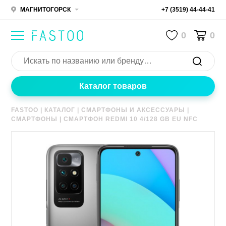
МАГНИТОГОРСК
+7 (3519) 44-44-41
0
0
Каталог товаров
FASTOO
|
КАТАЛОГ
|
СМАРТФОНЫ И АКСЕССУАРЫ
|
СМАРТФОНЫ
|
СМАРТФОН REDMI 10 4/128 GB EU NFC