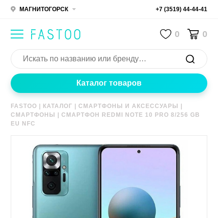
МАГНИТОГОРСК
+7 (3519) 44-44-41
0
0
Каталог товаров
FASTOO
|
КАТАЛОГ
|
СМАРТФОНЫ И АКСЕССУАРЫ
|
СМАРТФОНЫ
|
СМАРТФОН REDMI NOTE 10 PRO 8/256 GB
EU NFC