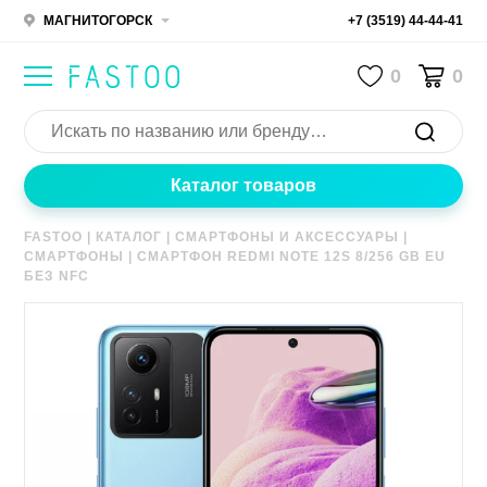
МАГНИТОГОРСК
+7 (3519) 44-44-41
0
0
Каталог товаров
FASTOO
|
КАТАЛОГ
|
СМАРТФОНЫ И АКСЕССУАРЫ
|
СМАРТФОНЫ
|
СМАРТФОН REDMI NOTE 12S 8/256 GB EU
БЕЗ NFC