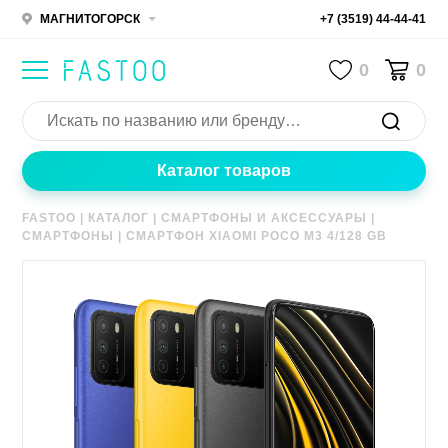
МАГНИТОГОРСК
+7 (3519) 44-44-41
0
0
Каталог товаров
FASTOO
|
КАТАЛОГ
|
СМАРТФОНЫ И АКСЕССУАРЫ
|
СМАРТФОНЫ
|
СМАРТФОН XIAOMI POCO M3 4/128 GB