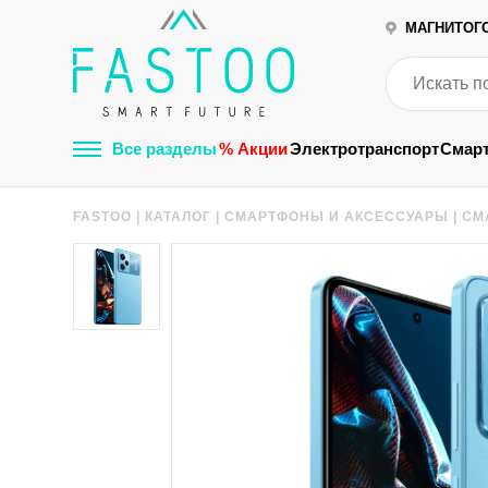
МАГНИТОГ
Все разделы
% Акции
Электротранспорт
Смар
FASTOO
|
КАТАЛОГ
|
СМАРТФОНЫ И АКСЕССУАРЫ
|
СМ