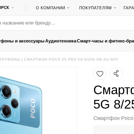
ОРСК
О КОМПАНИИ
ПОКУПАТЕЛЯМ
ГАР
тфоны и аксессуары
Аудиотехника
Смарт-часы и фитнес-бр
АРТФОНЫ
|
СМАРТФОН POCO X5 PRO 5G 8/256 GB EU NFC
Смартф
5G 8/2
Смартфон Poco 