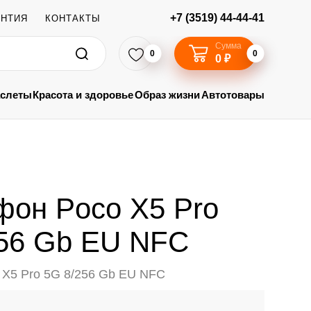
+7 (3519) 44-44-41
АНТИЯ
КОНТАКТЫ
Сумма
0
0
0 ₽
аслеты
Красота и здоровье
Образ жизни
Автотовары
он Poco X5 Pro
56 Gb EU NFC
X5 Pro 5G 8/256 Gb EU NFC