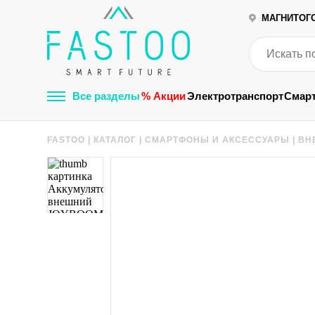
МАГНИТОГ
Все разделы
% Акции
Электротранспорт
Смар
FASTOO
|
КАТАЛОГ
|
СМАРТФОНЫ И АКСЕССУАРЫ
|
ВН