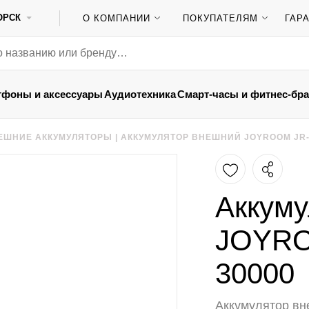
ОРСК
О КОМПАНИИ
ПОКУПАТЕЛЯМ
ГАР
тфоны и аксессуары
Аудиотехника
Смарт-часы и фитнес-бр
ЕШНИЕ АККУМУЛЯТОРЫ
|
АККУМУЛЯТОР ВНЕШНИЙ JOYROOM JR-
Аккуму
JOYRO
30000
Аккумулятор в