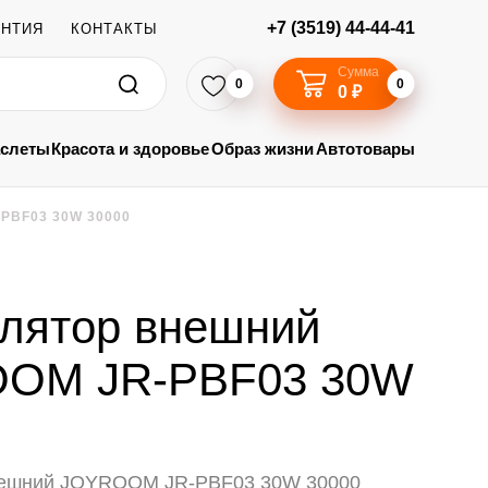
+7 (3519) 44-44-41
АНТИЯ
КОНТАКТЫ
Сумма
0
0
0 ₽
аслеты
Красота и здоровье
Образ жизни
Автотовары
PBF03 30W 30000
лятор внешний
OM JR-PBF03 30W
нешний JOYROOM JR-PBF03 30W 30000