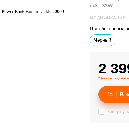
mAh 33W
МОДИФИКАЦИИ
Цвет беспровод.а
Черный
2 39
*Цена со скидкой п
В к
Завернуть