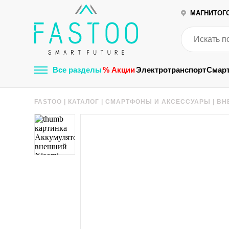
МАГНИТОГ
Все разделы
% Акции
Электротранспорт
Смар
FASTOO
|
КАТАЛОГ
|
СМАРТФОНЫ И АКСЕССУАРЫ
|
ВН