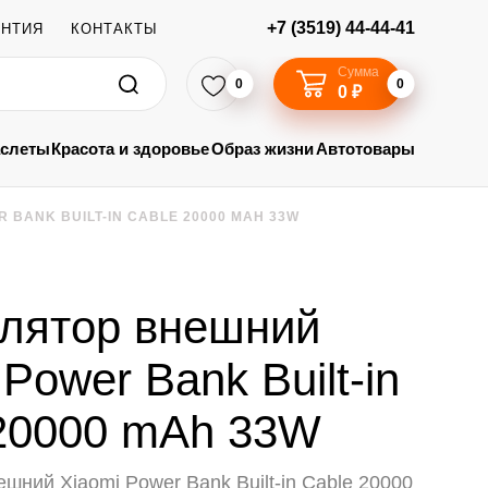
+7 (3519) 44-44-41
АНТИЯ
КОНТАКТЫ
Сумма
0
0
0 ₽
аслеты
Красота и здоровье
Образ жизни
Автотовары
 BANK BUILT-IN CABLE 20000 MAH 33W
лятор внешний
Power Bank Built-in
20000 mAh 33W
шний Xiaomi Power Bank Built-in Cable 20000