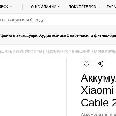
ОРСК
О КОМПАНИИ
ПОКУПАТЕЛЯМ
ГАР
тфоны и аксессуары
Аудиотехника
Смарт-часы и фитнес-бр
ЕШНИЕ АККУМУЛЯТОРЫ
|
АККУМУЛЯТОР ВНЕШНИЙ XIAOMI POWER
Аккуму
Xiaomi 
Cable 
Аккумулятор вне