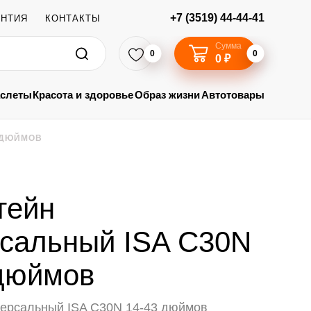
+7 (3519) 44-44-41
АНТИЯ
КОНТАКТЫ
Сумма
0
0
0 ₽
аслеты
Красота и здоровье
Образ жизни
Автотовары
 ДЮЙМОВ
тейн
сальный ISA C30N
дюймов
ерсальный ISA C30N 14-43 дюймов