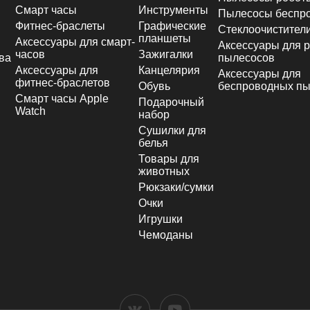
Смарт часы
Инструменты
Пылесосы беспр
Фитнес-браслеты
Графические
Стеклоочистител
планшеты
Аксессуары для смарт-
Аксессуары для р
часов
Зажигалки
ва
пылесосов
Аксессуары для
Канцелярия
Аксессуары для
фитнес-браслетов
Обувь
беспроводных пы
Смарт часы Apple
Подарочный
Watch
набор
Сушилки для
белья
Товары для
животных
Рюкзаки/сумки
Очки
Игрушки
Чемоданы