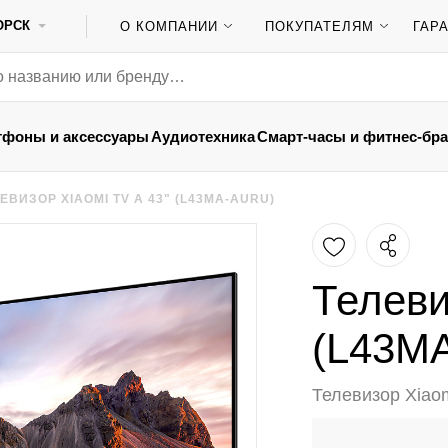
ОРСК
О КОМПАНИИ
ПОКУПАТЕЛЯМ
ГАР
тфоны и аксессуары
Аудиотехника
Смарт-часы и фитнес-бр
ЕВИЗОР XIAOMI TV A 43" (L43MA-AURU)
Телеви
(L43M
Телевизор Xiao