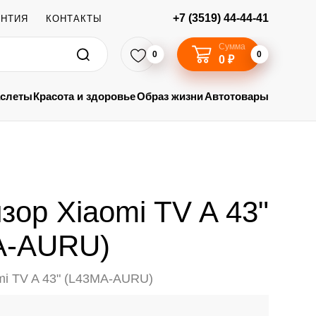
+7 (3519) 44-44-41
АНТИЯ
КОНТАКТЫ
Сумма
0
0
0 ₽
аслеты
Красота и здоровье
Образ жизни
Автотовары
зор Xiaomi TV A 43"
A-AURU)
mi TV A 43" (L43MA-AURU)