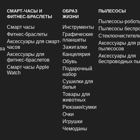
СМАРТ-ЧАСЫ И
ОБРАЗ
ПЫЛЕСОСЫ
ФИТНЕС-БРАСЛЕТЫ
ЖИЗНИ
Пылесосы-робот
Смарт часы
Инструменты
Пылесосы беспр
Фитнес-браслеты
Графические
Стеклоочистител
планшеты
Аксессуары для смарт-
Аксессуары для р
часов
Зажигалки
ва
пылесосов
Аксессуары для
Канцелярия
Аксессуары для
фитнес-браслетов
Обувь
беспроводных пы
Смарт часы Apple
Подарочный
Watch
набор
Сушилки для
белья
Товары для
животных
Рюкзаки/сумки
Очки
Игрушки
Чемоданы