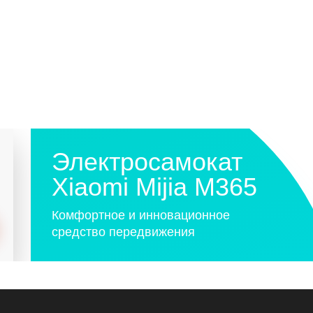
Электросамокат
Xiaomi Mijia M365
Комфортное и инновационное
средство передвижения