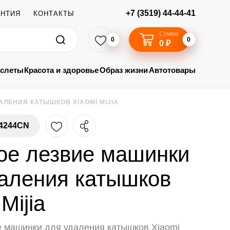
+7 (3519) 44-44-41
АНТИЯ
КОНТАКТЫ
Сумма
0
0
0 ₽
аслеты
Красота и здоровье
Образ жизни
Автотовары
ЛЕНИЯ КАТЫШКОВ XIAOMI MIJIA
4244CN
ое лезвие машинки
аления катышков
Mijia
 машинки для удаления катышков Xiaomi