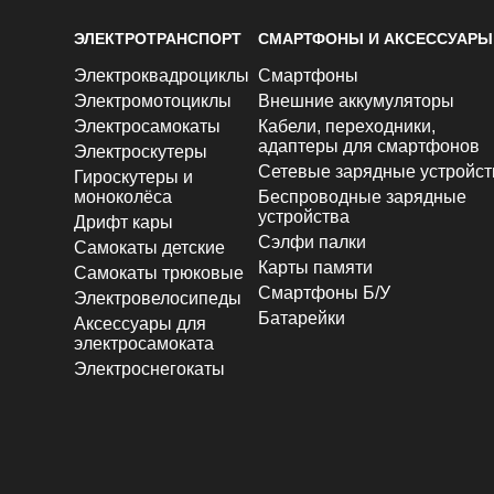
ЭЛЕКТРОТРАНСПОРТ
СМАРТФОНЫ И АКСЕССУАРЫ
Электроквадроциклы
Смартфоны
Электромотоциклы
Внешние аккумуляторы
Электросамокаты
Кабели, переходники,
адаптеры для смартфонов
Электроскутеры
Сетевые зарядные устройст
Гироскутеры и
моноколёса
Беспроводные зарядные
устройства
Дрифт кары
Сэлфи палки
Самокаты детские
Карты памяти
Самокаты трюковые
Смартфоны Б/У
Электровелосипеды
Батарейки
Аксессуары для
электросамоката
Электроснегокаты