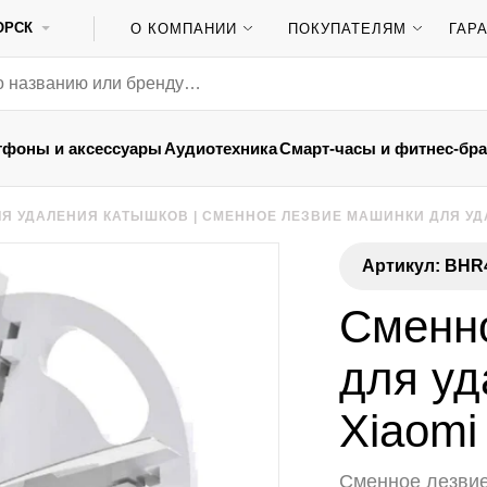
ОРСК
О КОМПАНИИ
ПОКУПАТЕЛЯМ
ГАР
тфоны и аксессуары
Аудиотехника
Смарт-часы и фитнес-бр
Я УДАЛЕНИЯ КАТЫШКОВ
|
СМЕННОЕ ЛЕЗВИЕ МАШИНКИ ДЛЯ УДА
Артикул: BHR
Сменн
для уд
Xiaomi 
Сменное лезвие