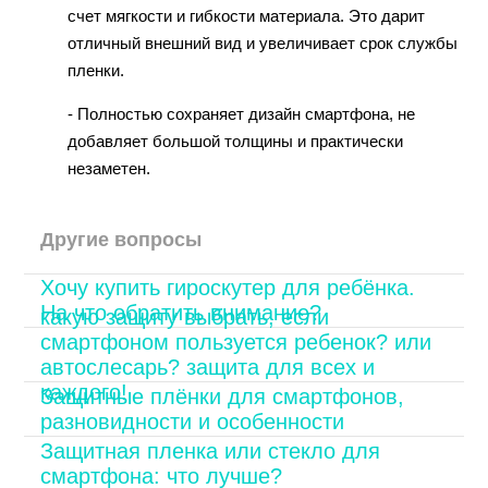
счет мягкости и гибкости материала. Это дарит
отличный внешний вид и увеличивает срок службы
пленки.
- Полностью сохраняет дизайн смартфона, не
добавляет большой толщины и практически
незаметен.
Другие вопросы
Хочу купить гироскутер для ребёнка.
На что обратить внимание?
какую защиту выбрать, если
смартфоном пользуется ребенок? или
автослесарь? защита для всех и
каждого!
Защитные плёнки для смартфонов,
разновидности и особенности
Защитная пленка или стекло для
смартфона: что лучше?