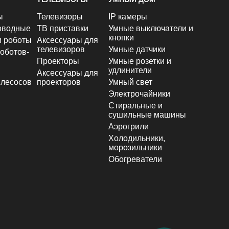
ы
Телевизоры
IP камеры
оводные
ТВ приставки
Умные выключатели и
кнопки
и роботы
Аксессуары для
телевизоров
Умные датчики
оботов-
Проекторы
Умные розетки и
удлинители
Аксессуары для
лесосов
проекторов
Умный свет
Электрочайники
Стиральные и
сушильные машины
Аэрогрили
Холодильники,
морозильники
Обогреватели