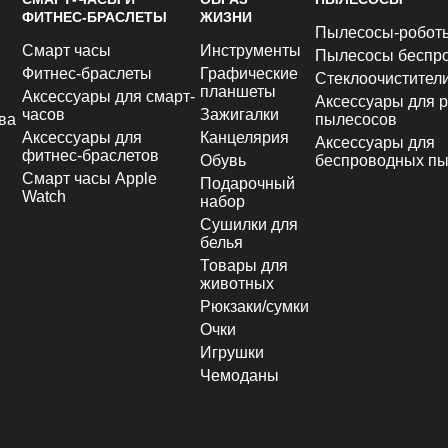
ФИТНЕС-БРАСЛЕТЫ
ЖИЗНИ
Пылесосы-робот
Смарт часы
Инструменты
Пылесосы беспр
Фитнес-браслеты
Графические
Стеклоочистител
планшеты
Аксессуары для смарт-
Аксессуары для р
часов
Зажигалки
ва
пылесосов
Аксессуары для
Канцелярия
Аксессуары для
фитнес-браслетов
Обувь
беспроводных пы
Смарт часы Apple
Подарочный
Watch
набор
Сушилки для
белья
Товары для
животных
Рюкзаки/сумки
Очки
Игрушки
Чемоданы