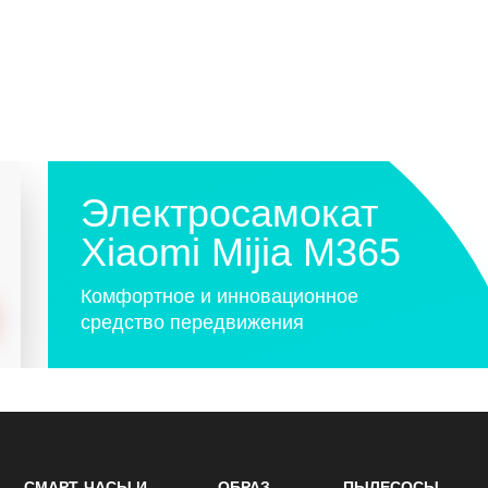
Электросамокат
Xiaomi Mijia M365
Комфортное и инновационное
средство передвижения
СМАРТ-ЧАСЫ И
ОБРАЗ
ПЫЛЕСОСЫ