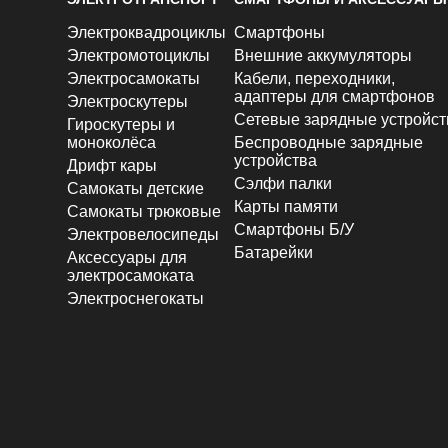
Электроквадроциклы
Смартфоны
Электромотоциклы
Внешние аккумуляторы
Электросамокаты
Кабели, переходники,
адаптеры для смартфонов
Электроскутеры
Сетевые зарядные устройст
Гироскутеры и
моноколёса
Беспроводные зарядные
устройства
Дрифт кары
Сэлфи палки
Самокаты детские
Карты памяти
Самокаты трюковые
Смартфоны Б/У
Электровелосипеды
Батарейки
Аксессуары для
электросамоката
Электроснегокаты